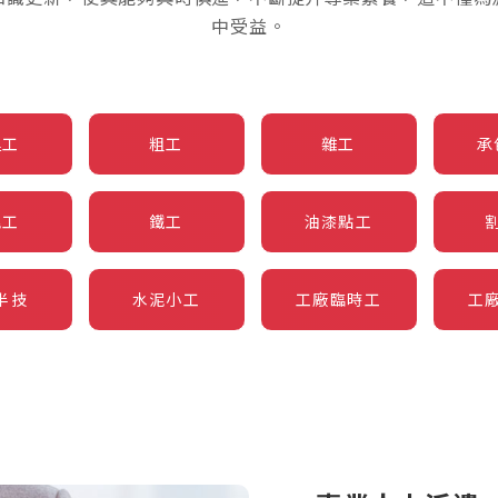
中受益。
運工
粗工
雜工
承
泥工
鐵工
油漆點工
半技
水泥小工
工廠臨時工
工