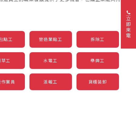
立即來電
包點工
營造業點工
拆除工
割草工
水電工
舉牌工
廠作業員
派報工
貨櫃裝卸