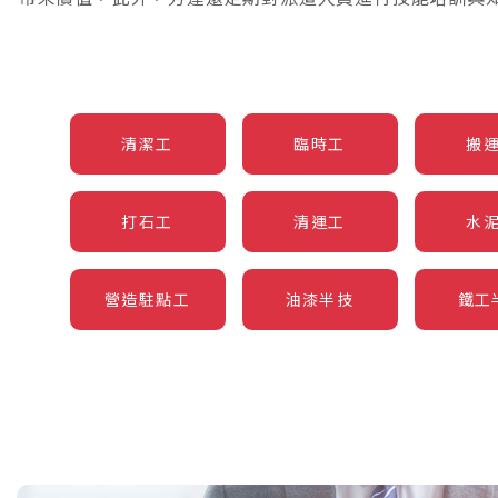
清潔工
臨時工
搬
打石工
清運工
水
營造駐點工
油漆半技
鐵工